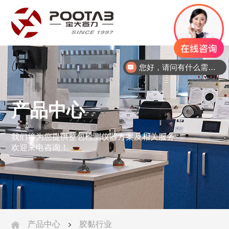
中
文
您好，请问有什么需求？请致电：133801793589358
产品中心
我们将为您提供整包检测仪器方案及相关服务
欢迎来电咨询！
产品中心
胶黏行业